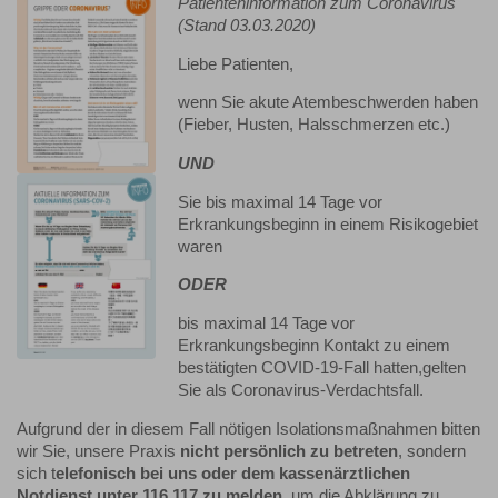
Patienteninformation zum Coronavirus
(Stand 03.03.2020)
Liebe Patienten,
wenn Sie akute Atembeschwerden haben
(Fieber, Husten, Halsschmerzen etc.)
UND
Sie bis maximal 14 Tage vor
Erkrankungsbeginn in einem Risikogebiet
waren
ODER
bis maximal 14 Tage vor
Erkrankungsbeginn Kontakt zu einem
bestätigten COVID-19-Fall hatten,gelten
Sie als Coronavirus-Verdachtsfall.
Aufgrund der in diesem Fall nötigen Isolationsmaßnahmen bitten
wir Sie, unsere Praxis
nicht persönlich zu betreten
, sondern
sich t
elefonisch bei uns oder dem kassenärztlichen
Notdienst unter 116 117 zu melden
, um die Abklärung zu