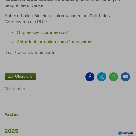
besprechen. Danke!
Anbei erhalten Sie einige Informationen bezüglich des
Coronavirus als PDF:
Grippe oder Coronavirus?
Aktuelle Information zum Coronavirus
Ihre Praxis Dr. Steinbach
Auf
Auf
Auf
Pe
Facebook
Twitter
Whatsa
Ma
teilen
teilen
teilen
em
Zur Übersicht
Nach oben
Archiv
2025