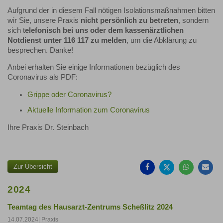
Aufgrund der in diesem Fall nötigen Isolationsmaßnahmen bitten
wir Sie, unsere Praxis
nicht persönlich zu betreten
, sondern
sich t
elefonisch bei uns oder dem kassenärztlichen
Notdienst unter 116 117 zu melden
, um die Abklärung zu
besprechen. Danke!
Anbei erhalten Sie einige Informationen bezüglich des
Coronavirus als PDF:
Grippe oder Coronavirus?
Aktuelle Information zum Coronavirus
Ihre Praxis Dr. Steinbach
Auf
Auf
Auf
Pe
Facebook
Twitter
Whatsa
Ma
teilen
teilen
teilen
em
Zur Übersicht
2024
Teamtag des Hausarzt-Zentrums Scheßlitz 2024
14.07.2024
| Praxis