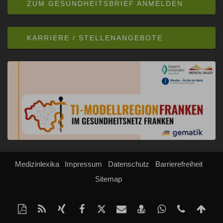
ZUM GESUNDHEITSBRIEF ANMELDEN
KARRIERE / STELLENANGEBOTE
Medizinlexika
Impressum
Datenschutz
Barrierefreiheit
Sitemap
Diese
RSS-
Auf
Auf
Auf
Per
vCard
Auf
Kontakt
Na
Seite
Feed
Xing
Facebook
Twitter
Mail
speichern
Whatsapp
Telefonn
obe