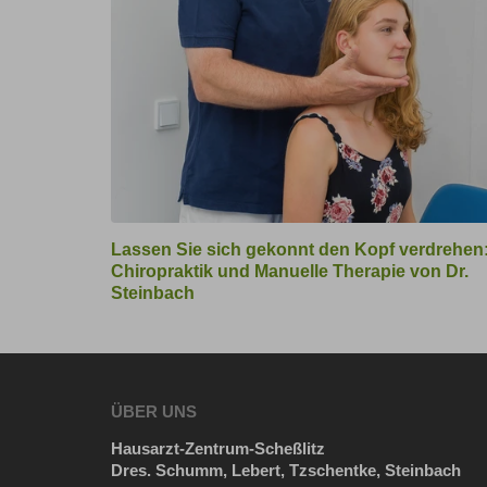
Link
Lassen
Lassen Sie sich gekonnt den Kopf verdrehen
zum
Sie
Chiropraktik und Manuelle Therapie von Dr.
Bild
sich
Steinbach
gekonnt
den
Kopf
verdrehen:
Chiropraktik
ÜBER UNS
und
Manuelle
Hausarzt-Zentrum-Scheßlitz
Therapie
Dres. Schumm, Lebert, Tzschentke, Steinbach
von