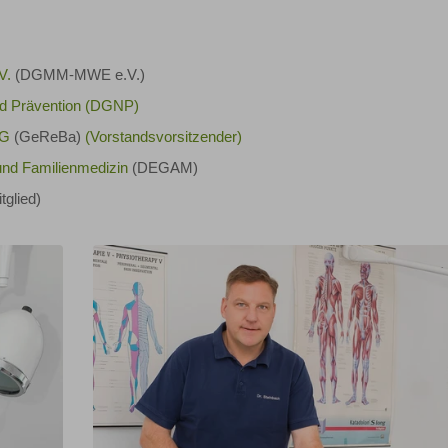
V.
(DGMM-MWE e.V.)
nd Prävention (DGNP)
eG
(GeReBa)
(Vorstandsvorsitzender)
und Familienmedizin
(DEGAM)
tglied)