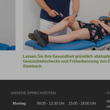
Link
:
Lassen Sie Ihre Gesundheit gründlich abklopfe
zum
Gesundheitschecks und Früherkennung von D
Bild
Steinbach
UNSERE SPRECHZEITEN
G
Wi
Montag
08:00 - 12:30 Uhr
15:00 - 18:00 Uhr
n