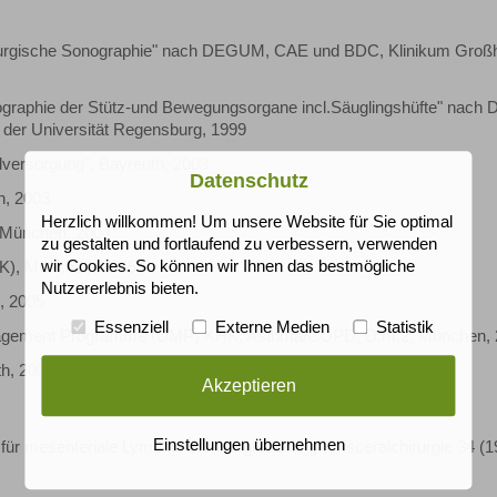
rurgische Sonographie" nach DEGUM, CAE und BDC, Klinikum Groß
ographie der Stütz-und Bewegungsorgane incl.Säuglingshüfte" nac
 der Universität Regensburg, 1999
ersorgung", Bayreuth, 2003
Datenschutz
n, 2003
Herzlich willkommen! Um unsere Website für Sie optimal
, München, 2004
zu gestalten und fortlaufend zu verbessern, verwenden
wir Cookies. So können wir Ihnen das bestmögliche
HK), München, 2005
Nutzererlebnis bieten.
, 2005
Essenziell
Externe Medien
Statistik
Management Programme (DMP) KHK, Asthma/COPD, D.m.2, München,
th, 2006
Akzeptieren
Einstellungen übernehmen
 für mesenteriale Lymphknotenvergrößerung", Visceralchirurgie 34 (1