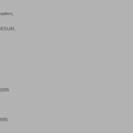
hadern,
h DEGUM,
 2005
999)