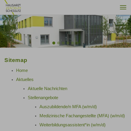
Togg
navi
Previous
Nex
Sitemap
Home
Aktuelles
Aktuelle Nachrichten
Stellenangebote
Auszubildende/n MFA (w/m/d)
Medizinische Fachangestellte (MFA) (w/m/d)
Weiterbildungsassistent*in (w/m/d)