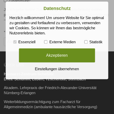
Zustimmung
*
Datenschutz
Ja, ich gebe meine Zustimmung für die Verarbeitung meiner
personenbezogenen Daten – gemäß der Datenschutzerklärung
Herzlich willkommen! Um unsere Website für Sie optimal
– zur Bearbeitung und Beantwortung dieser Anfrage. *
zu gestalten und fortlaufend zu verbessern, verwenden
wir Cookies. So können wir Ihnen das bestmögliche
* Pflichtfelder
Nutzererlebnis bieten.
Absenden
Essenziell
Externe Medien
Statistik
Akzeptieren
ÜBER UNS
Einstellungen übernehmen
Hausarzt-Zentrum-Scheßlitz
Dres. Schumm, Lebert, Tzschentke, Steinbach
Akadem. Lehrpraxis der Friedrich-Alexander-Universität
Nürnberg-Erlangen
Weiterbildungsermächtigung zum Facharzt für
Allgemeinmedizin (ambulante hausärztliche Versorgung)