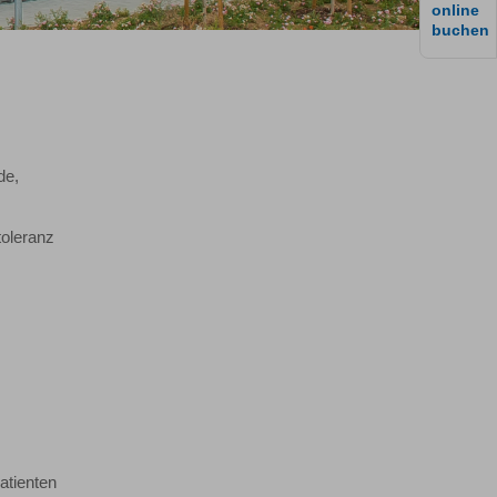
online
buchen
de,
toleranz
atienten