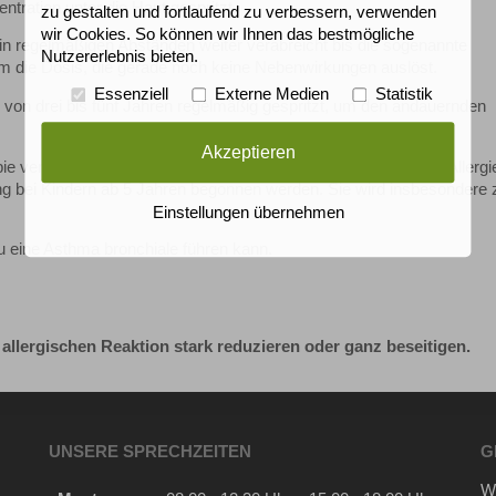
ntration unter die Haut gespritzt.
zu gestalten und fortlaufend zu verbessern, verwenden
wir Cookies. So können wir Ihnen das bestmögliche
 in regelmäßigen Abständen weiter verabreicht bis die sogenannte
Nutzererlebnis bieten.
 um die Dosis, die gerade noch keine Nebenwirkungen auslöst.
Essenziell
Externe Medien
Statistik
von drei bis fünf Jahren regelmäßig gespritzt, um den andauernden
Akzeptieren
ie verstanden werden. Die Therapie sollte im Herbst nach der Allergi
ng bei Kindern ab 5 Jahren begonnen werden. Sie wird insbesondere 
Einstellungen übernehmen
zu eine Asthma bronchiale führen kann.
llergischen Reaktion stark reduzieren oder ganz beseitigen.
UNSERE SPRECHZEITEN
G
Wi