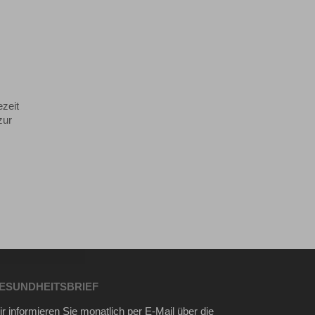
ezeit
zur
ESUNDHEITSBRIEF
r informieren Sie monatlich per E-Mail über die