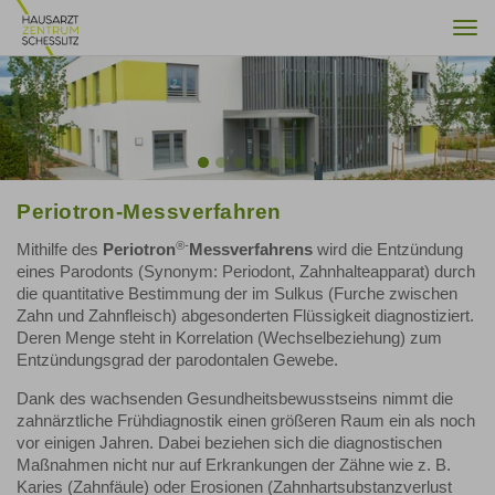
Togg
navi
Previous
Nex
Periotron-Messverfahren
®-
Mithilfe des
Periotron
Messverfahrens
wird die Entzündung
eines Parodonts (Synonym: Periodont, Zahnhalteapparat) durch
die quantitative Bestimmung der im Sulkus (Furche zwischen
Zahn und Zahnfleisch) abgesonderten Flüssigkeit diagnostiziert.
Deren Menge steht in Korrelation (Wechselbeziehung) zum
Entzündungsgrad der parodontalen Gewebe.
Dank des wachsenden Gesundheitsbewusstseins nimmt die
zahnärztliche Frühdiagnostik einen größeren Raum ein als noch
vor einigen Jahren. Dabei beziehen sich die diagnostischen
Maßnahmen nicht nur auf Erkrankungen der Zähne wie z. B.
Karies (Zahnfäule) oder Erosionen (Zahnhartsubstanzverlust