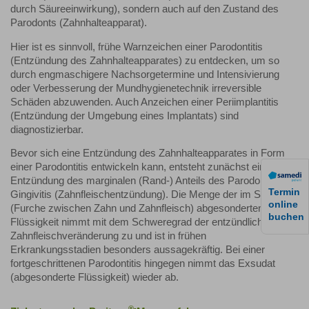
durch Säureeinwirkung), sondern auch auf den Zustand des
Parodonts (Zahnhalteapparat).
Hier ist es sinnvoll, frühe Warnzeichen einer Parodontitis
(Entzündung des Zahnhalteapparates) zu entdecken, um so
durch engmaschigere Nachsorgetermine und Intensivierung
oder Verbesserung der Mundhygienetechnik irreversible
Schäden abzuwenden. Auch Anzeichen einer Periimplantitis
(Entzündung der Umgebung eines Implantats) sind
diagnostizierbar.
Bevor sich eine Entzündung des Zahnhalteapparates in Form
einer Parodontitis entwickeln kann, entsteht zunächst eine
Entzündung des marginalen (Rand-) Anteils des Parodonts, die
Termin
Gingivitis (Zahnfleischentzündung). Die Menge der im Sulkus
online
(Furche zwischen Zahn und Zahnfleisch) abgesonderten
buchen
Flüssigkeit nimmt mit dem Schweregrad der entzündlichen
Zahnfleischveränderung zu und ist in frühen
Erkrankungsstadien
besonders aussagekräftig
. Bei einer
fortgeschrittenen Parodontitis hingegen nimmt das Exsudat
(abgesonderte Flüssigkeit) wieder ab.
®-