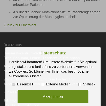
erkrankter Patienten
Als überzeugende Motivationshilfe im Patientengespräch
zur Optimierung der Mundhygienetechnik
Zurück zur Übersicht
ÜBER UNS
Datenschutz
Hausarzt-Zentrum-Scheßlitz
Dres. Schumm, Lebert, Tzschentke, Steinbach
Herzlich willkommen! Um unsere Website für Sie optimal
Akadem. Lehrpraxis der Friedrich-Alexander-Universität
zu gestalten und fortlaufend zu verbessern, verwenden
Nürnberg-Erlangen
wir Cookies. So können wir Ihnen das bestmögliche
Nutzererlebnis bieten.
Weiterbildungsermächtigung zum Facharzt für
Allgemeinmedizin (ambulante hausärztliche Versorgung)
Essenziell
Externe Medien
Statistik
Zur Au 4, 96110 Scheßlitz
Akzeptieren
Tel: +49 (0) 9542 501
Fax: +49 (0) 9542 1561