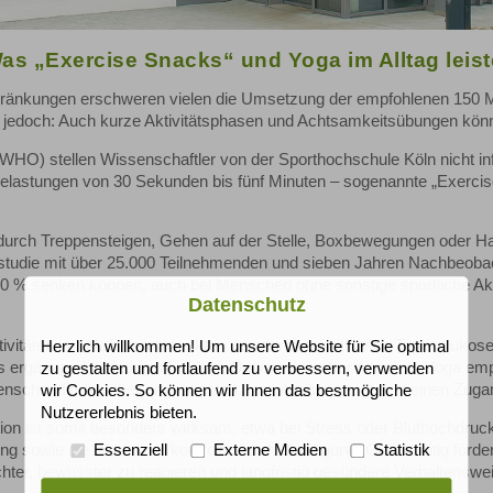
s „Exercise Snacks“ und Yoga im Alltag leis
schränkungen erschweren vielen die Umsetzung der empfohlenen 150
gt jedoch: Auch kurze Aktivitätsphasen und Achtsamkeitsübungen könne
WHO) stellen Wissenschaftler von der Sporthochschule Köln nicht in
 Belastungen von 30 Sekunden bis fünf Minuten – sogenannte „Exerci
wa durch Treppensteigen, Gehen auf der Stelle, Boxbewegungen oder 
gsstudie mit über 25.000 Teilnehmenden und sieben Jahren Nachbeobac
30 % senken können, auch bei Menschen ohne sonstige sportliche Akti
Datenschutz
ktivitäten vor Mahlzeiten senkten den durchschnittlichen Tagesgluko
Herzlich willkommen! Um unsere Website für Sie optimal
ls ergänzende, niedrigschwellige Option wird unter anderem Yoga emp
zu gestalten und fortlaufend zu verbessern, verwenden
enschen finden über angepasste Übungen überhaupt erst einen Zuga
wir Cookies. So können wir Ihnen das bestmögliche
Nutzererlebnis bieten.
n ist somit besonders wirksam, etwa bei Stress oder Bluthochdruck
üttung sowie die Blutzuckerkontrolle durch Bewegung. Gleichzeitig f
Essenziell
Externe Medien
Statistik
ichter, bewusster zu reagieren und langfristig gesündere Verhaltenswe