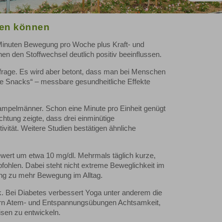
ten können
 Minuten Bewegung pro Woche plus Kraft- und
n den Stoffwechsel deutlich positiv beeinflussen.
frage. Es wird aber betont, dass man bei Menschen
se Snacks“ – messbare gesundheitliche Effekte
Hampelmänner. Schon eine Minute pro Einheit genügt
htung zeigte, dass drei einminütige
vität. Weitere Studien bestätigen ähnliche
sewert um etwa 10 mg/dl. Mehrmals täglich kurze,
fohlen. Dabei steht nicht extreme Beweglichkeit im
ng zu mehr Bewegung im Alltag.
. Bei Diabetes verbessert Yoga unter anderem die
ördern Atem- und Entspannungsübungen Achtsamkeit,
isen zu entwickeln.