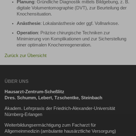
Planung
: Gründliche Diagnostik mittels Bildgebung, z. B.
digitale Volumentomographie (DVT), zur Beurteilung der
Knochensituation.
Anästhesie
: Lokalanästhesie oder ggf. Vollnarkose.
Operation
: Präzise chirurgische Techniken zur
Minimierung von Komplikationen und zur Sicherstellung
einer optimalen Knochenregeneration.
Zurück zur Übersicht
ÜBER UNS
Hausarzt-Zentrum-Scheßlitz
Dres. Schumm, Lebert, Tzschentke, Steinbach
Akadem. Lehrpraxis der Friedrich-Alexander-Universität
Nürnberg-Erlangen
Weiterbildungsermächtigung zum Facharzt für
Allgemeinmedizin (ambulante hausärztliche Versorgung)