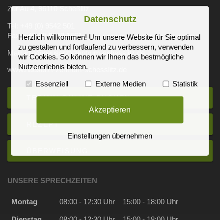
Zur Au 4, 96110 Scheßlitz
Datenschutz
Tel: +49 (0) 9542 501
Fax: +49 (0) 9542 1561
Herzlich willkommen! Um unsere Website für Sie optimal
zu gestalten und fortlaufend zu verbessern, verwenden
Mail: info@hausarzt-zentrum-schesslitz.de
wir Cookies. So können wir Ihnen das bestmögliche
Nutzererlebnis bieten.
www.hausarzt-zentrum-schesslitz.de
Essenziell
Externe Medien
Statistik
TERMIN ONLINE BUCHEN
Akzeptieren
REZEPT
Einstellungen übernehmen
ÜBERWEISUNG
UNSERE SPRECHZEITEN
Montag
08:00 - 12:30 Uhr
15:00 - 18:00 Uhr
Dienstag
08:00 - 12:30 Uhr
15:00 - 18:00 Uhr