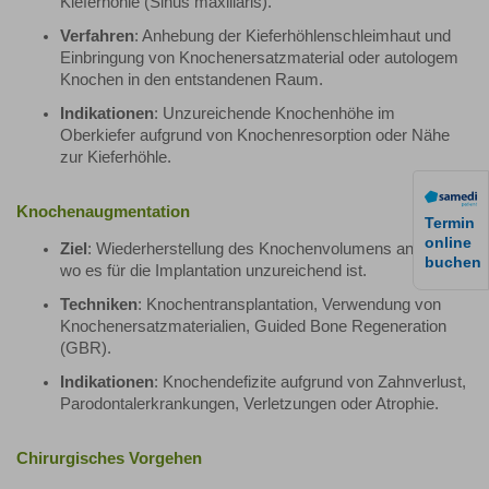
Kieferhöhle (Sinus maxillaris).
Verfahren
: Anhebung der Kieferhöhlenschleimhaut und
Einbringung von Knochenersatzmaterial oder autologem
Knochen in den entstandenen Raum.
Indikationen
: Unzureichende Knochenhöhe im
Oberkiefer aufgrund von Knochenresorption oder Nähe
zur Kieferhöhle.
Knochenaugmentation
Termin
online
Ziel
: Wiederherstellung des Knochenvolumens an Stellen,
buchen
wo es für die Implantation unzureichend ist.
Techniken
: Knochentransplantation, Verwendung von
Knochenersatzmaterialien, Guided Bone Regeneration
(GBR).
Indikationen
: Knochendefizite aufgrund von Zahnverlust,
Parodontalerkrankungen, Verletzungen oder Atrophie.
Chirurgisches Vorgehen