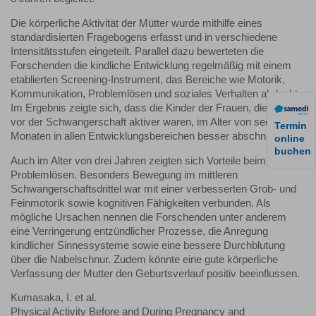
Die körperliche Aktivität der Mütter wurde mithilfe eines
standardisierten Fragebogens erfasst und in verschiedene
Intensitätsstufen eingeteilt. Parallel dazu bewerteten die
Forschenden die kindliche Entwicklung regelmäßig mit einem
etablierten Screening-Instrument, das Bereiche wie Motorik,
Kommunikation, Problemlösen und soziales Verhalten abdeckt.
Im Ergebnis zeigte sich, dass die Kinder der Frauen, die bereits
vor der Schwangerschaft aktiver waren, im Alter von sechs
Termin
Monaten in allen Entwicklungsbereichen besser abschnitten.
online
buchen
Auch im Alter von drei Jahren zeigten sich Vorteile beim
Problemlösen. Besonders Bewegung im mittleren
Schwangerschaftsdrittel war mit einer verbesserten Grob- und
Feinmotorik sowie kognitiven Fähigkeiten verbunden. Als
mögliche Ursachen nennen die Forschenden unter anderem
eine Verringerung entzündlicher Prozesse, die Anregung
kindlicher Sinnessysteme sowie eine bessere Durchblutung
über die Nabelschnur. Zudem könnte eine gute körperliche
Verfassung der Mutter den Geburtsverlauf positiv beeinflussen.
Kumasaka, I. et al.
Physical Activity Before and During Pregnancy and