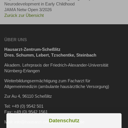
Neurodevelopment in Early Childhood
JAMA Netw Open 3/2026
Zurück zur Übersicht
ÜBER UNS
Hausarzt-Zentrum-Scheßlitz
Dres. Schumm, Lebert, Tzschentke, Steinbach
Akadem. Lehrpraxis der Friedrich-Alexander-Universität
Nürnberg-Erlangen
Weiterbildungsermächtigung zum Facharzt für
Allgemeinmedizin (ambulante hausärztliche Versorgung)
Zur Au 4, 96110 Scheßlitz
Tel: +49 (0) 9542 501
Fax: +49 (0) 9542 1561
Datenschutz
Mail: info@hausarzt-zentrum-schesslitz.de