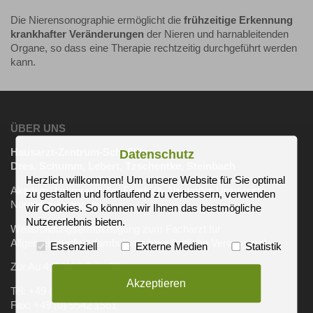
Die Nierensonographie ermöglicht die
frühzeitige Erkennung
krankhafter Veränderungen
der Nieren und harnableitenden
Organe, so dass eine Therapie rechtzeitig durchgeführt werden
kann.
ÜBER UNS
Hausarzt-Zentrum-Scheßlitz
Datenschutz
Dres. Schumm, Lebert, Tzschentke, Steinbach
Herzlich willkommen! Um unsere Website für Sie optimal
Akadem. Lehrpraxis der Friedrich-Alexander-Universität
zu gestalten und fortlaufend zu verbessern, verwenden
Nürnberg-Erlangen
wir Cookies. So können wir Ihnen das bestmögliche
Nutzererlebnis bieten.
Weiterbildungsermächtigung zum Facharzt für
Allgemeinmedizin (ambulante hausärztliche Versorgung)
Essenziell
Externe Medien
Statistik
Zur Au 4, 96110 Scheßlitz
Akzeptieren
Tel: +49 (0) 9542 501
Fax: +49 (0) 9542 1561