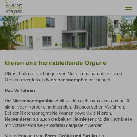
Togg
navi
Previous
Nex
Nieren und harnableitende Organe
Ultraschalluntersuchungen von Nieren und harnableitenden
Organen werden als
Nierensonographie
bezeichnet.
Das Verfahren
Die
Nierensonographie
zählt zu den nichtinvasiven, das heißt
nicht in den Körper eindringenden, diagnostischen Verfahren.
Bei der Nierensonographie können sowohl die
Nieren,
Nebennieren
als auch die beiden
Harnleiter
und die
Harnblase
mit Vorsteherdrüse (
Prostata
) dargestellt werden.
Veränderungen von
Form, Größe und Struktur
o.a.